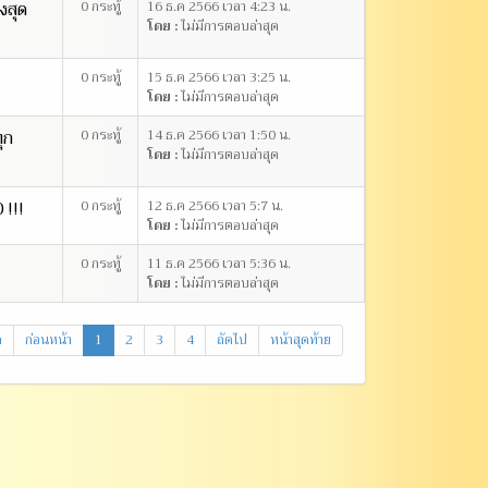
งสุด
0 กระทู้
16 ธ.ค 2566 เวลา 4:23 น.
โดย :
ไม่มีการตอบล่าสุด
0 กระทู้
15 ธ.ค 2566 เวลา 3:25 น.
โดย :
ไม่มีการตอบล่าสุด
ุก
0 กระทู้
14 ธ.ค 2566 เวลา 1:50 น.
โดย :
ไม่มีการตอบล่าสุด
 !!!
0 กระทู้
12 ธ.ค 2566 เวลา 5:7 น.
โดย :
ไม่มีการตอบล่าสุด
0 กระทู้
11 ธ.ค 2566 เวลา 5:36 น.
โดย :
ไม่มีการตอบล่าสุด
ก
ก่อนหน้า
1
2
3
4
ถัดไป
หน้าสุดท้าย