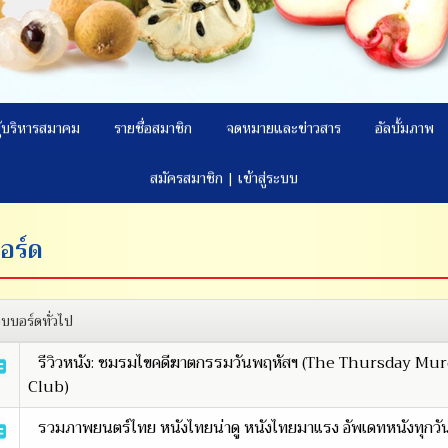
ู้บริหารสมาคม
รายชื่อสมาชิก
จดหมายและข่าวสาร
อัลบั้มภาพ
สมัครสมาชิก | เข้าสู่ระบบ
บอร์ด
็บบอร์ดทั่วไป
รีวิวหนัง: ชมรมไขคดีฆาตกรรมวันพฤหัสฯ (The Thursday Mu
Club)
รวมภาพยนตร์ไทย หนังไทยน่าดู หนังไทยมาแรง อัพเดทหนังทุกวั