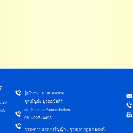
ทย
.
ผู้บริหาร : นายกสมาคม
คุณสัญชัย ปุรณะชัยคีรี
้น 26
Mr. Sunchai Puranachaikere
330
081-923-4498
กรรมการ และ เหรัญญิก :
คุณกุลนาฏย์ กองมณี