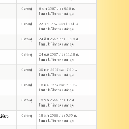
0 กระทู้
6 ธ.ค 2567 เวลา 9:16 น.
โดย :
ไม่มีการตอบล่าสุด
0 กระทู้
22 ก.ย 2567 เวลา 13:41 น.
โดย :
ไม่มีการตอบล่าสุด
0 กระทู้
24 มิ.ย 2567 เวลา 11:19 น.
โดย :
ไม่มีการตอบล่าสุด
0 กระทู้
24 มิ.ย 2567 เวลา 11:18 น.
โดย :
ไม่มีการตอบล่าสุด
0 กระทู้
20 พ.ค 2567 เวลา 7:59 น.
โดย :
ไม่มีการตอบล่าสุด
0 กระทู้
18 พ.ค 2567 เวลา 5:29 น.
โดย :
ไม่มีการตอบล่าสุด
0 กระทู้
19 ธ.ค 2566 เวลา 3:2 น.
โดย :
ไม่มีการตอบล่าสุด
เดียว
0 กระทู้
18 ธ.ค 2566 เวลา 5:35 น.
โดย :
ไม่มีการตอบล่าสุด