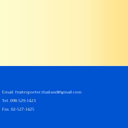
Email:
fruitexporter.thailand@gmail.com
Tel.
098-529-1423
Fax. 02-527-1425