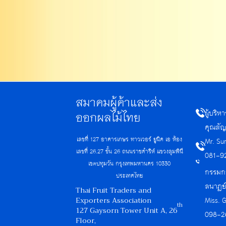
สมาคมผู้ค้าและส่ง
ผู้บริ
ออกผลไม้ไทย
คุณสัญ
เลขที่ 127 อาคารเกษร ทาวเวอร์ ยูนิค เอ ห้อง
Mr. Su
เลขที่ 26.27 ชั้น 26 ถนนราชดำริห์ แขวงลุมพินี
081-9
เขตปทุมวัน กรุงเทพมหานคร 10330
กรรมกา
ประเทศไทย
ลนาฏย
Thai Fruit Traders and
Exporters Association
Miss. 
th
127 Gaysorn Tower Unit A, 26
098-2
Floor,