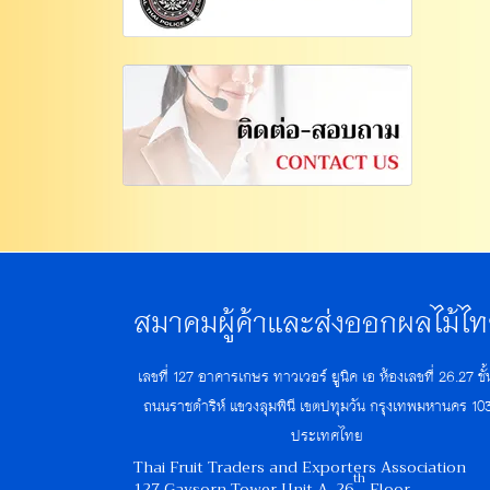
สมาคมผู้ค้าและส่งออกผลไม้ไ
เลขที่ 127 อาคารเกษร ทาวเวอร์ ยูนิค เอ ห้องเลขที่ 26.27 ชั
ถนนราชดำริห์ แขวงลุมพินี เขตปทุมวัน กรุงเทพมหานคร 10
ประเทศไทย
Thai Fruit Traders and Exporters Association
th
127 Gaysorn Tower Unit A, 26
Floor,