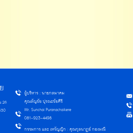
ทย
.
ผู้บริหาร : นายกสมาคม
คุณสัญชัย ปุรณะชัยคีรี
้น 26
Mr. Sunchai Puranachaikere
330
081-923-4498
กรรมการ และ เหรัญญิก :
คุณกุลนาฏย์ กองมณี