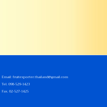
Email:
fruitexporter.thailand@gmail.com
Tel.
098-529-1423
Fax. 02-527-1425